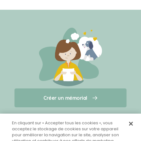
Créer un mémorial
Créer un mémorial
Qui sommes-nous ?
Nous contacter
pour un animal qui vous a quitté(e)
En cliquant sur « Accepter tous les cookies », vous
acceptez le stockage de cookies sur votre appareil
pour améliorer la navigation sur le site, analyser son
Partager sur Facebook
utilisation et contribuer à nos efforts de marketing.