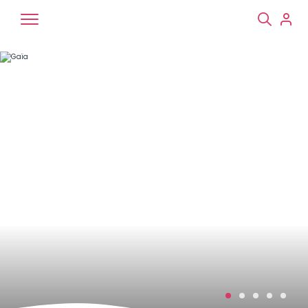
Chiens
Chats
NAC