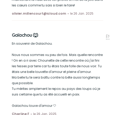
les cœurs comme tu sais si bien le faire!
olivier.millencourt@icloud.com
le 26 Jan. 2025
Gaïachou 🐺
En souvenir de Gaïachou.
Nous nous sommes vu peu de fois. Mais quelle rencontre
! On en a ri avec Chounette de cette rencontre où j'ai fini
les fesses par terre car tu étais toute folle de nous voir. Tu
étais une belle louvette d'amour et pleine d'amour.
Ma belle tu te sera battu contre la bête aussi longtemps
que possible.
Tu mérites amplement le repos au pays des loups où je
suis certaine que tu as été accueilli en paix.
Gaïachou louve d'amour 🤍
Charline F
le 26 Jan. 2025