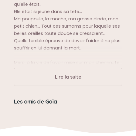
qu'elle était..
Elle était si jeune dans sa tête...
Ma poupoule, la moche, ma grosse dinde, mon
petit chien... Tout ces surnoms pour laquelle ses
belles oreilles toute douce se dressaient..
Quelle terrible épreuve de devoir l'aider à ne plus
souffrir en lui donnant la mort...
Merci à la vie de l'avoir mise sur mon chemin.. Le
livre se ferme mais je ne cesserais de relire
Lire la suite
quelques chapitres...
Sa balade préférée
Les amis de Gaïa
La forêt pas très loin de la maison...
Les balades au bord de Seine...
Sa bêtise préférée