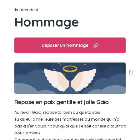
Lecher la vaisselle sale dans le lave vaisselle...
Ils lui rendent
Manger les mouchoirs et sopalin propre ou sale..
Hommage
Son caractère
Têtue
Déposer un hommage
Taquine
Maline
Gentille
Adorable
Curieuse
Son jouet préféré
Repose en paix gentille et jolie Gaïa
Tout les jouets qui font pouet
Au revoir Gaïa, repose toi bien où que tu sois.
Tu as eu la meilleure des maitresses du monde qui n'a
pas à s'en vouloir pour quoi que ce soit car elle a tout fait
Son loisir préféré
pour le mieux.
Courage à toute ta famille qui va être très triste sans toi.