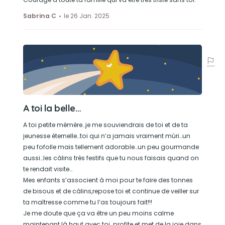
Se prélasser au soleil
Mais sa grande passion c'était de manger...
Sabrina C
le 26 Jan. 2025
A toi la belle…
A toi petite mémère…je me souviendrais de toi et de ta
jeunesse éternelle…toi qui n’a jamais vraiment mûri…un
peu fofolle mais tellement adorable…un peu gourmande
aussi…les câlins très festifs que tu nous faisais quand on
te rendait visite…
Mes enfants s’associent à moi pour te faire des tonnes
de bisous et de câlins,repose toi et continue de veiller sur
ta maîtresse comme tu l’as toujours fait!!!
Je me doute que ça va être un peu moins calme
maintenant là haut avec toi…profite et met de la joie dans