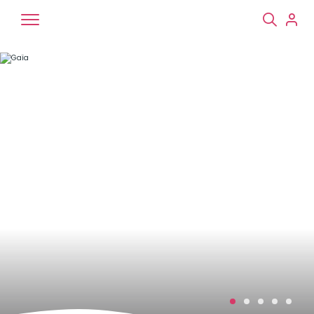
Chiens
Chats
NAC