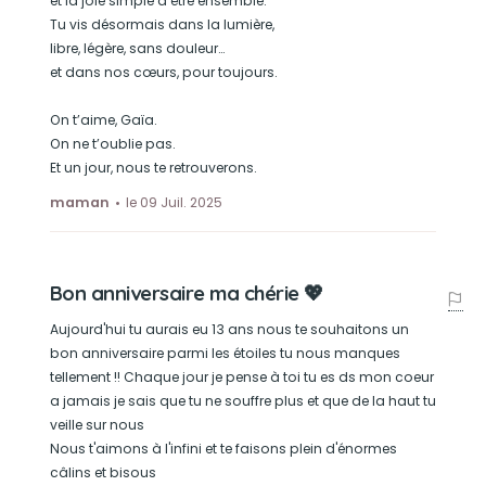
et la joie simple d’être ensemble.
Tu vis désormais dans la lumière,
libre, légère, sans douleur…
et dans nos cœurs, pour toujours.
On t’aime, Gaïa.
On ne t’oublie pas.
Et un jour, nous te retrouverons.
maman
le 09 Juil. 2025
Bon anniversaire ma chérie 💖
Aujourd'hui tu aurais eu 13 ans nous te souhaitons un
bon anniversaire parmi les étoiles tu nous manques
tellement !! Chaque jour je pense à toi tu es ds mon coeur
a jamais je sais que tu ne souffre plus et que de la haut tu
veille sur nous
Nous t'aimons à l'infini et te faisons plein d'énormes
câlins et bisous