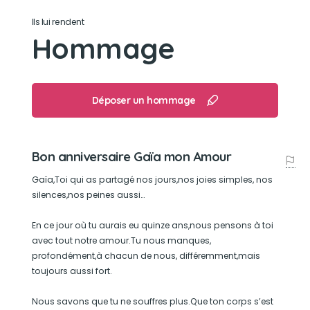
Manger le jambon tombé du placard, se rouler
Ils lui rendent
dans les cerises ou dans la terre, déchirer ses
Hommage
draps... Mais rien de bien méchant 🤗
Son caractère
Déposer un hommage
Un amour de chien tout simplement ❤️
Son jouet préféré
Bon anniversaire Gaïa mon Amour
Ses peluches : Doudou & Fanfan
Gaïa,Toi qui as partagé nos jours,nos joies simples, nos
silences,nos peines aussi…
Son loisir préféré
En ce jour où tu aurais eu quinze ans,nous pensons à toi
avec tout notre amour.Tu nous manques,
Jouer avec les bouteilles d'eau vides
profondément,à chacun de nous, différemment,mais
toujours aussi fort.
Nous savons que tu ne souffres plus.Que ton corps s’est