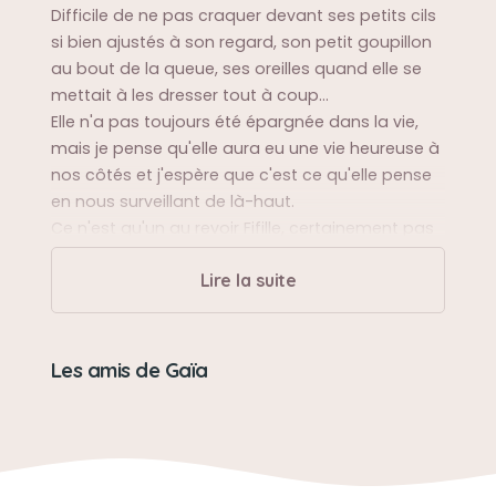
Difficile de ne pas craquer devant ses petits cils
si bien ajustés à son regard, son petit goupillon
au bout de la queue, ses oreilles quand elle se
mettait à les dresser tout à coup...
Elle n'a pas toujours été épargnée dans la vie,
mais je pense qu'elle aura eu une vie heureuse à
nos côtés et j'espère que c'est ce qu'elle pense
en nous surveillant de là-haut.
Ce n'est qu'un au revoir Fifille, certainement pas
un adieu.
Lire la suite
On t'aime
Sa balade préférée
Les amis de Gaïa
Le torrent de Lourdios-Ichère & La plage de Vieux
Boucau
Sa bêtise préférée