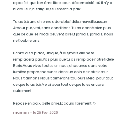
reposéet que ton âme libre court désormaislà où il n’y a
ni douleur, ni fatigue,seulement la paix.
Tu as été une chienne adorable,fidèle, merveilleuse,un
Amour pur, vrai, sans conditions.Tu as donné bien plus
que ce que les mots peuvent dire.Et jamais, jamais, nous
ne t’oublierons.
Uchka a sa place, unique, à elle,mais elle ne te
remplacera pas.Pas plus que tu as remplacé notre fidèle
Rexie.Vous vivez toutes en nous,chacunes dans votre
lumière propre,chacunes dans un coin de notre cœur.
Nous t’aimons.Nous t’aimerons toujours.Merci pour tout
ce que tu as été.Merci pour tout ce que tu es encore,
autrement.
Repose en paix, belle âme.Et cours librement. 🤍
maman
le 25 Fev. 2026