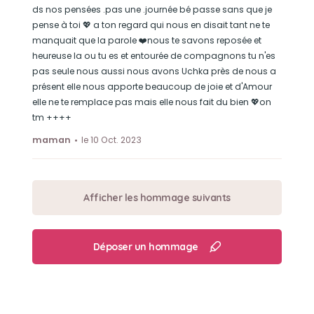
ds nos pensées .pas une .journée bé passe sans que je
pense à toi 💖 a ton regard qui nous en disait tant ne te
manquait que la parole ❤️nous te savons reposée et
heureuse la ou tu es et entourée de compagnons tu n'es
pas seule nous aussi nous avons Uchka près de nous a
présent elle nous apporte beaucoup de joie et d'Amour
elle ne te remplace pas mais elle nous fait du bien 💖on
tm ++++
maman
le 10 Oct. 2023
Afficher les hommage suivants
Déposer un hommage