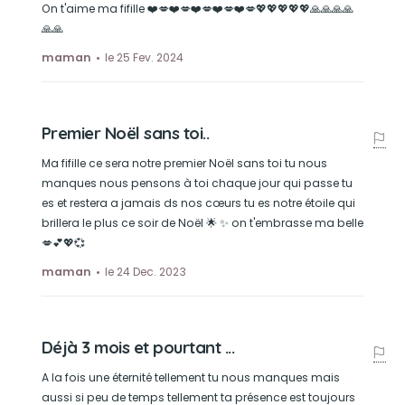
On t'aime ma fifille ❤️💋❤️💋❤️💋❤️💋❤️💋💖💖💖💖💖🙏🙏🙏🙏
🙏🙏
maman
le 25 Fev. 2024
Premier Noël sans toi..
Ma fifille ce sera notre premier Noël sans toi tu nous
manques nous pensons à toi chaque jour qui passe tu
es et restera a jamais ds nos cœurs tu es notre étoile qui
brillera le plus ce soir de Noël 🌟 ✨ on t'embrasse ma belle
💋💕💖💞
maman
le 24 Dec. 2023
Déjà 3 mois et pourtant ...
A la fois une éternité tellement tu nous manques mais
aussi si peu de temps tellement ta présence est toujours