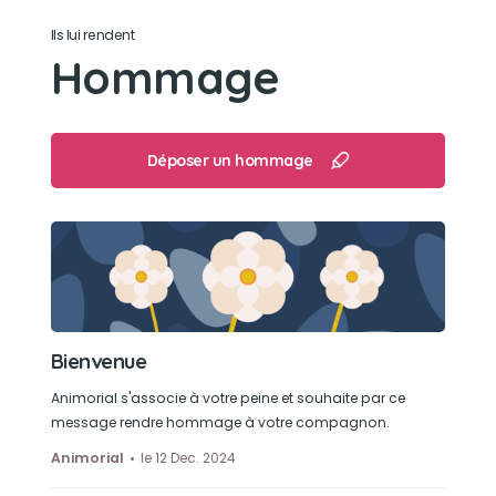
Ils lui rendent
Son caractère
Hommage
calin, pot de colle et peureux avec les adultes
Son jouet préféré
Déposer un hommage
il n'en avait pas, il préférait jouer avec nos mains
donc son jouet préféré c'est nos mains
Son loisir préféré
dormir, il adorait ça
Bienvenue
Animorial s'associe à votre peine et souhaite par ce
message rendre hommage à votre compagnon.
Animorial
le 12 Dec. 2024