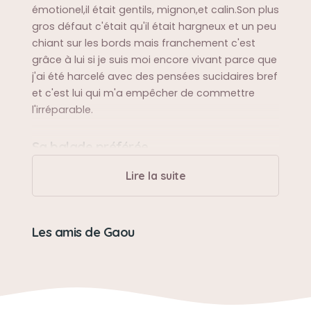
émotionel,il était gentils, mignon,et calin.Son plus
gros défaut c'était qu'il était hargneux et un peu
chiant sur les bords mais franchement c'est
grâce à lui si je suis moi encore vivant parce que
j'ai été harcelé avec des pensées sucidaires bref
et c'est lui qui m'a empêcher de commettre
l'irréparable.
Sa balade préférée
Sa balade préférée c'est quand on allait
Lire la suite
chercher ma soeur à l'école il adorait voir les
autres enfants et jouer avec eux.
Les amis de Gaou
Sa bêtise préférée
fouiller dans les poubelles franchement chaque
matin, ou chaque que l'on rentrait à la maison
les poubelles était renversée sur le sol