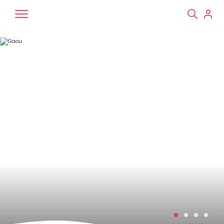
Chiens
Chats
NAC