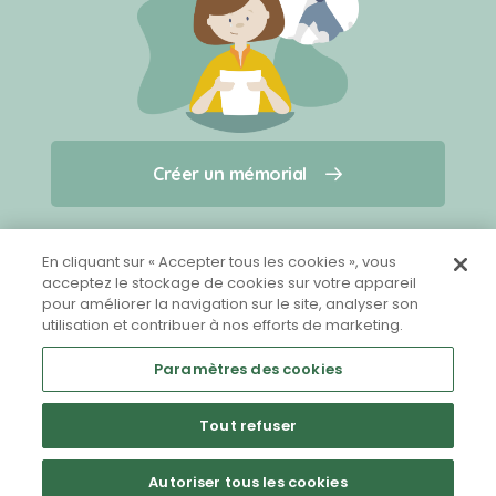
Créer un mémorial
Créer un mémorial
Qui sommes-nous ?
Nous contacter
pour un animal qui vous a quitté(e)
En cliquant sur « Accepter tous les cookies », vous
acceptez le stockage de cookies sur votre appareil
pour améliorer la navigation sur le site, analyser son
Partager sur Facebook
utilisation et contribuer à nos efforts de marketing.
Paramètres des cookies
Tout refuser
Mentions légales
CGU
Politique de confidentialité
Autoriser tous les cookies