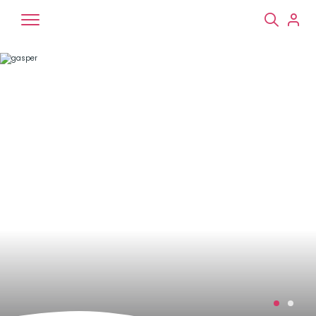
Chiens
Chats
NAC