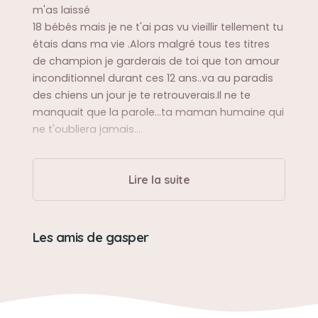
m'as laissé
18 bébés mais je ne t'ai pas vu vieillir tellement tu
étais dans ma vie .Alors malgré tous tes titres
de champion je garderais de toi que ton amour
inconditionnel durant ces 12 ans..va au paradis
des chiens un jour je te retrouverais.Il ne te
manquait que la parole...ta maman humaine qui
ne t'oubliera jamais....
Sa balade préférée
Lire la suite
les bois...la chasse....les expos ....la recherche au
sang....le rapport à l'eau....etc
Les amis de gasper
Sa bêtise préférée
des petits pipis quand les chiennes venaient en
chaleur