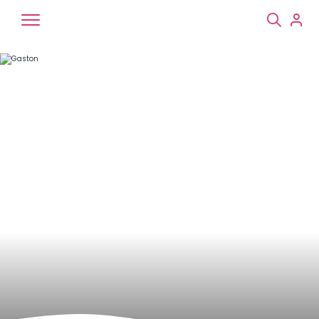
Chiens
Chats
NAC