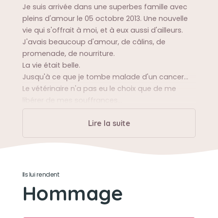
Je suis arrivée dans une superbes famille avec
pleins d'amour le 05 octobre 2013. Une nouvelle
vie qui s'offrait à moi, et à eux aussi d'ailleurs.
J'avais beaucoup d'amour, de câlins, de
promenade, de nourriture.
La vie était belle.
Jusqu'à ce que je tombe malade d'un cancer...
Le vétérinaire n'a pas eu le choix que de me
libérer de mes souffrances...
Je n'oublierais jamais ma famille.
Lire la suite
Sa balade préférée
Toutes sans exception ! Dès qu'on lui disait " On
va se promener" il était comme un fou d'y aller
Ils lui rendent
Hommage
Son caractère
Jaloux, possessif, reconnaissant envers sa