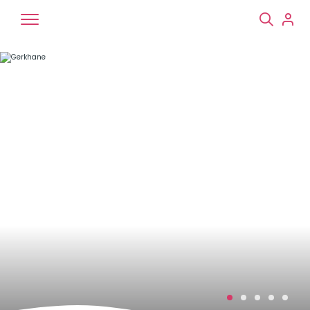
Chiens
Chats
NAC