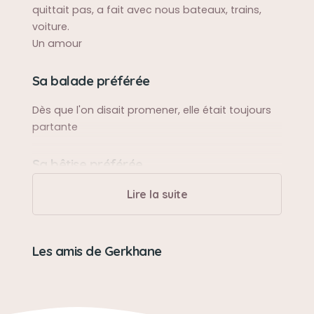
quittait pas, a fait avec nous bateaux, trains,
voiture.
Un amour
Sa balade préférée
Dès que l'on disait promener, elle était toujours
partante
Sa bêtise préférée
Grognait gentiment sur son maître
Lire la suite
Son caractère
Les amis de Gerkhane
Têtue et un caractère bien trempé
Son jouet préféré