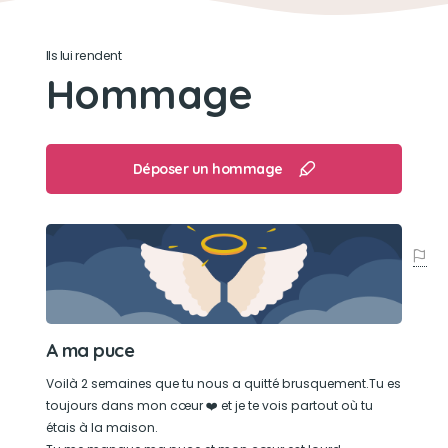
Un os en caoutchouc qui fait pouet
Ils lui rendent
Son loisir préféré
Hommage
Chasse aux lézards
Déposer un hommage
A ma puce
Voilà 2 semaines que tu nous a quitté brusquement.Tu es
toujours dans mon cœur ❤️ et je te vois partout où tu
étais à la maison.