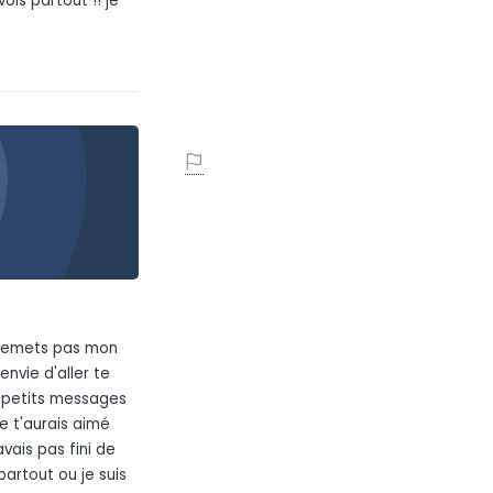
vois partout !! je
n remets pas mon
envie d'aller te
es petits messages
,je t'aurais aimé
avais pas fini de
partout ou je suis