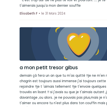
""c'est trop dur de ne plus te voir et pourtant ..... je te 
t'aimerais jusqu'a mon dernier souffle
Elisabeth F
le 31 Mars 2024
a mon petit tresor gibus
demain çà fera un an que tu m'as quitté !!je ne m'e
chagrin est toujours aussi immense j'ai toujours cette 
rejoindre !!je t 'aimais tellement !!je t'envoie quelqu
trouvés en lisant !! si j'avais su que je t'aimais autant 
davantage ,ou alors.. je ne pouvais pas plus,mais je n'
t'aimer ou encore tu n'est plus dans ton couffin mais 