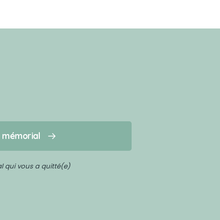
n mémorial
 qui vous a quitté(e)