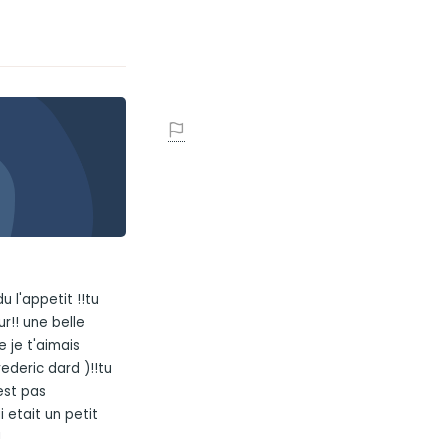
u l'appetit !!tu
r!! une belle
ue je t'aimais
rederic dard )!!tu
est pas
 etait un petit
!