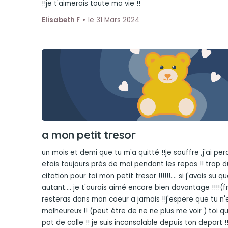
!!je t'aimerais toute ma vie !!
Elisabeth F
le 31 Mars 2024
a mon petit tresor
un mois et demi que tu m'a quitté !!je souffre ,j'ai perd
etais toujours prés de moi pendant les repas !! trop du
citation pour toi mon petit tresor !!!!!!.... si j'avais su q
autant.... je t'aurais aimé encore bien davantage !!!!(f
resteras dans mon coeur a jamais !!j'espere que tu n'
malheureux !! (peut étre de ne ne plus me voir ) toi qui
pot de colle !! je suis inconsolable depuis ton depart !