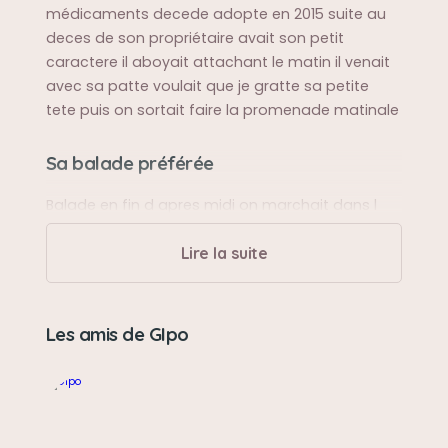
médicaments decede adopte en 2015 suite au
deces de son propriétaire avait son petit
caractere il aboyait attachant le matin il venait
avec sa patte voulait que je gratte sa petite
tete puis on sortait faire la promenade matinale
Sa balade préférée
Balade en fin d apres midi on marchait dans l
herbe apres le samedi o' dejeunait chez ma
soeur il aimait les balades en voiture
Lire la suite
Sa bêtise préférée
Les amis de GIpo
Un peu d aboiement
Son caractère
Attachant calin