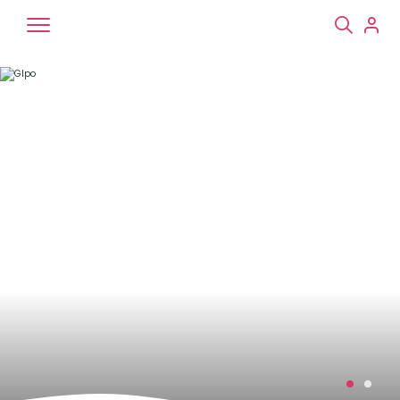
Chiens
Chats
NAC