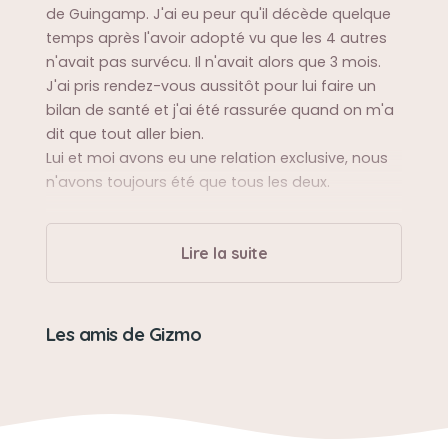
de Guingamp. J'ai eu peur qu'il décède quelque
temps après l'avoir adopté vu que les 4 autres
n'avait pas survécu. Il n'avait alors que 3 mois.
J'ai pris rendez-vous aussitôt pour lui faire un
bilan de santé et j'ai été rassurée quand on m'a
dit que tout aller bien.
Lui et moi avons eu une relation exclusive, nous
n'avons toujours été que tous les deux.
Sa balade préférée
Lire la suite
Il avait 2 promenades par jour, une le matin et
une le soir. Chacune de 10 à 15 min.
Les amis de Gizmo
Sa bêtise préférée
Prendre les chaussettes dès qu'il en voyait une
pour s'amuser avec !