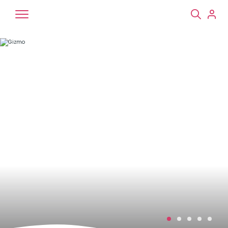
Chiens
Chats
NAC