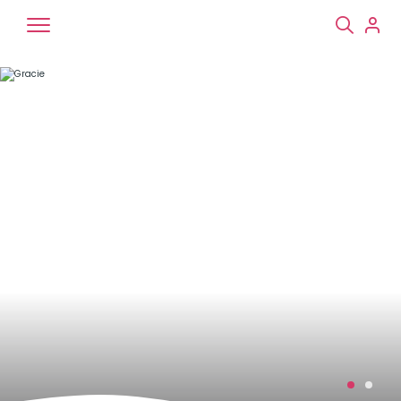
Chiens
Chats
NAC