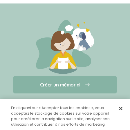
Créer un mémorial
Créer un mémorial
Qui sommes-nous ?
Nous contacter
pour un animal qui vous a quitté(e)
En cliquant sur « Accepter tous les cookies », vous
acceptez le stockage de cookies sur votre appareil
pour améliorer la navigation sur le site, analyser son
Partager sur Facebook
utilisation et contribuer à nos efforts de marketing.