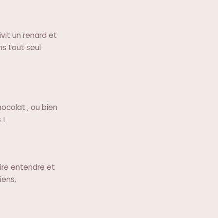
ivit un renard et
ns tout seul
ocolat , ou bien
 !
ire entendre et
iens,