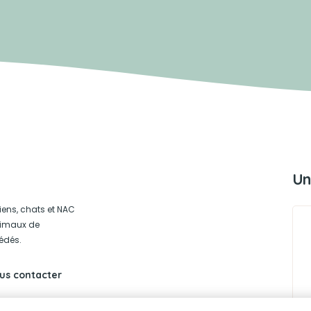
Un
iens, chats et NAC
animaux de
édés.
us contacter