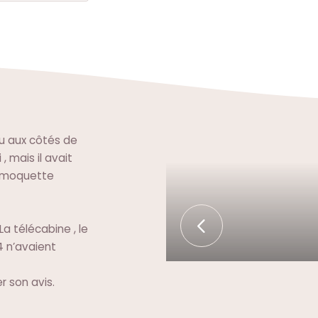
cu aux côtés de
, mais il avait
, moquette
a télécabine , le
4 n’avaient
 son avis.