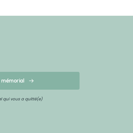
n mémorial
 qui vous a quitté(e)