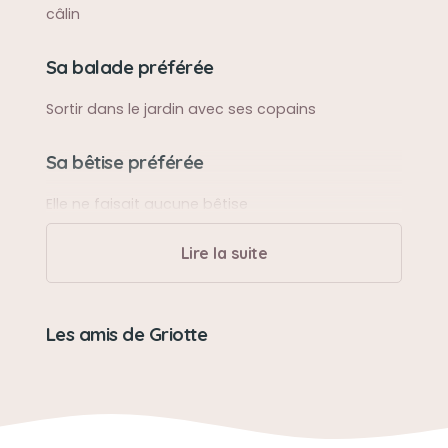
câlin
Sa balade préférée
Sortir dans le jardin avec ses copains
Sa bêtise préférée
Elle ne faisait aucune bêtise
Lire la suite
Son caractère
Vive, douce
Les amis de Griotte
Son jouet préféré
Un lézard en tissu tressé
Son loisir préféré