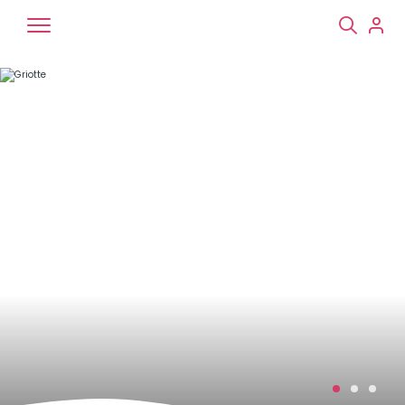
Chiens
Chats
NAC