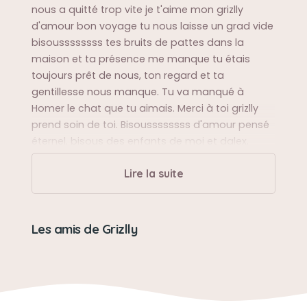
nous a quitté trop vite je t'aime mon grizlly
d'amour bon voyage tu nous laisse un grad vide
bisoussssssss tes bruits de pattes dans la
maison et ta présence me manque tu étais
toujours prêt de nous, ton regard et ta
gentillesse nous manque. Tu va manqué à
Homer le chat que tu aimais. Merci à toi grizlly
prend soin de toi. Bisoussssssss d'amour pensé
éternel. bisous des enfants de moi et dalex.
Lire la suite
Sa bêtise préférée
Grizlly un chien parfait
Les amis de Grizlly
Son caractère
Grizlly aimait les personnes de sa famille.
N'aimait pas l'orage, gentil gentil gentil. on
t'aime. Tu nous manque.