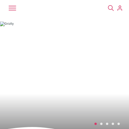
Chiens
Chats
NAC