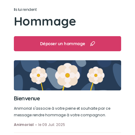
Ils lui rendent
Son loisir préféré
Hommage
Sa gourmandise me manquera je t'aime
Déposer un hommage
Bienvenue
Animorial s'associe à votre peine et souhaite par ce
message rendre hommage à votre compagnon.
Animorial
le 09 Juil. 2025