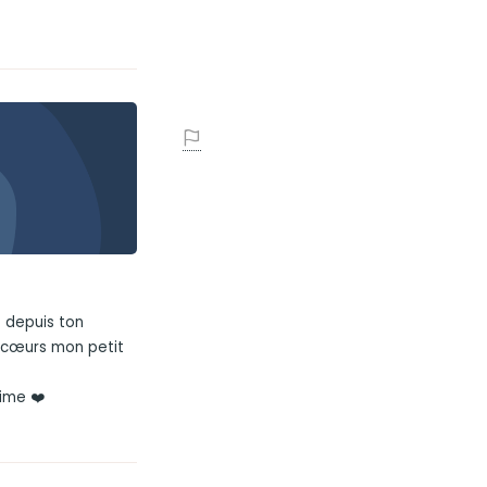
 depuis ton
s cœurs mon petit
aime ❤️