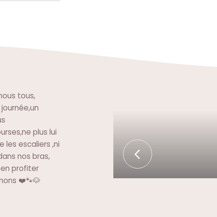
nous tous,
 journée,un
us
urses,ne plus lui
 les escaliers ,ni
dans nos bras,
en profiter
imons ❤️🐾🐶