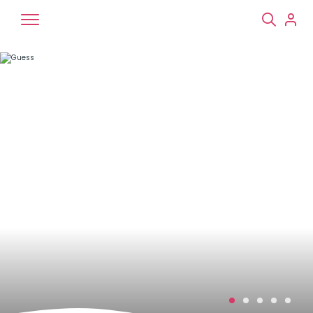
Chiens
Chats
NAC