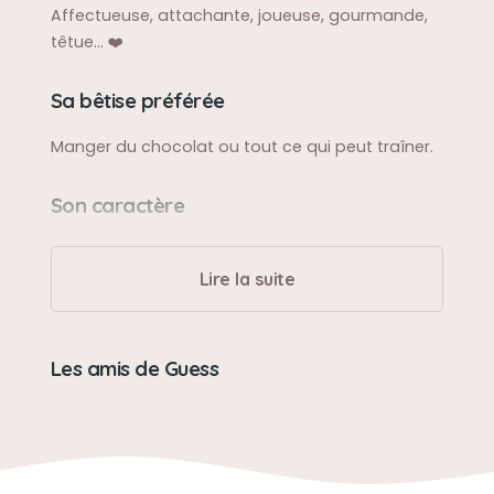
Affectueuse, attachante, joueuse, gourmande,
têtue… ❤️
Sa bêtise préférée
Manger du chocolat ou tout ce qui peut traîner.
Son caractère
Têtue et pot de colle.
Lire la suite
Son jouet préféré
La balle ? Ou son doudou
Les amis de Guess
Son loisir préféré
Câlins avec ma maman.