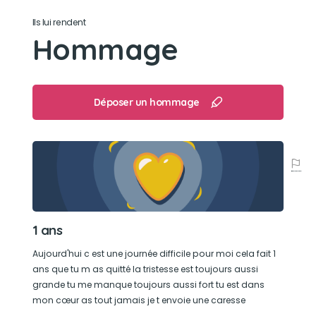
Ils lui rendent
Son jouet préféré
Hommage
Sa balle de tennis et ses peluches.
Son loisir préféré
Déposer un hommage
Courir dans le jardin.
1 ans
Aujourd'hui c est une journée difficile pour moi cela fait 1
ans que tu m as quitté la tristesse est toujours aussi
grande tu me manque toujours aussi fort tu est dans
mon cœur as tout jamais je t envoie une caresse