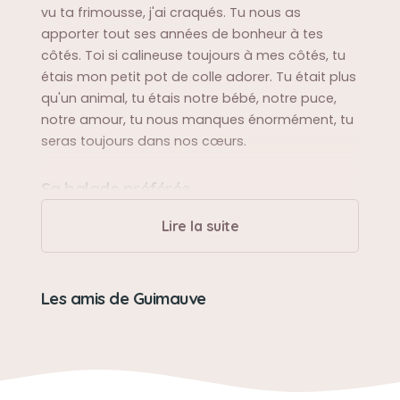
vu ta frimousse, j'ai craqués. Tu nous as
apporter tout ses années de bonheur à tes
côtés. Toi si calineuse toujours à mes côtés, tu
étais mon petit pot de colle adorer. Tu était plus
qu'un animal, tu étais notre bébé, notre puce,
notre amour, tu nous manques énormément, tu
seras toujours dans nos cœurs.
Sa balade préférée
Toute les promenade.
Lire la suite
Sa bêtise préférée
Les amis de Guimauve
Pas de bêtise.
Son caractère
Très calineuse mais des fois têtu.