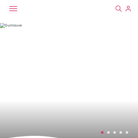
Chiens
Chats
NAC