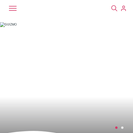
Chiens
Chats
NAC