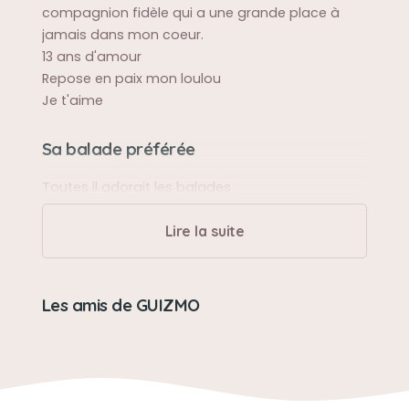
compagnion fidèle qui a une grande place à
jamais dans mon coeur.
13 ans d'amour
Repose en paix mon loulou
Je t'aime
Sa balade préférée
Toutes il adorait les balades
Lire la suite
Sa bêtise préférée
Toujours faire pipi ou il ne faut pas
Les amis de GUIZMO
Son caractère
Joueur, calme, aimant, un amour