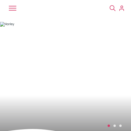
Chiens
Chats
NAC