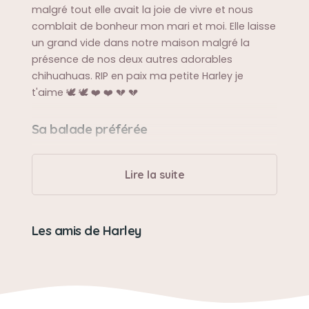
malgré tout elle avait la joie de vivre et nous
comblait de bonheur mon mari et moi. Elle laisse
un grand vide dans notre maison malgré la
présence de nos deux autres adorables
chihuahuas. RIP en paix ma petite Harley je
t'aime 🕊️ 🕊️ ❤️ ❤️ 💔 💔
Sa balade préférée
Nous avons un camping-car elle adorait partir
se promener en camping-car
Lire la suite
Sa bêtise préférée
Les amis de Harley
Quand elle avait encore l'usage de ces pattes,
faire un petit pipi sur le tapis à maman ( rien de
grave ).