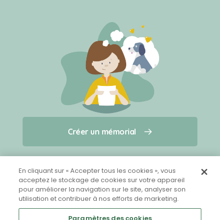
Créer un mémorial
Créer un mémorial
Qui sommes-nous ?
Nous contacter
pour un animal qui vous a quitté(e)
En cliquant sur « Accepter tous les cookies », vous
acceptez le stockage de cookies sur votre appareil
pour améliorer la navigation sur le site, analyser son
Partager sur Facebook
utilisation et contribuer à nos efforts de marketing.
Paramètres des cookies