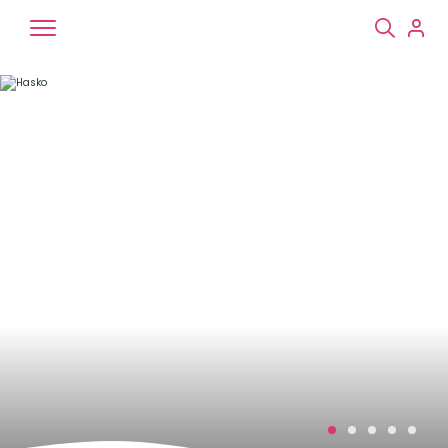
Chiens
Chats
NAC