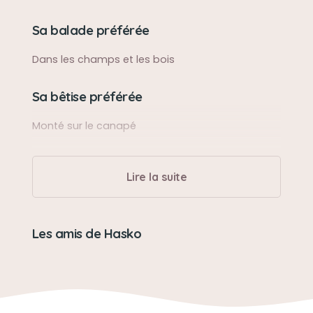
Sa balade préférée
Dans les champs et les bois
Sa bêtise préférée
Monté sur le canapé
Son caractère
Lire la suite
Affectif, câlin, gentil, joyeux, rempli d’amour
Son jouet préféré
Les amis de Hasko
Aucun
Son loisir préféré