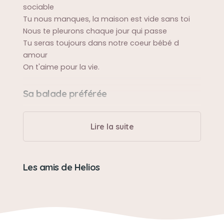
sociable
Tu nous manques, la maison est vide sans toi
Nous te pleurons chaque jour qui passe
Tu seras toujours dans notre coeur bébé d
amour
On t'aime pour la vie.
Sa balade préférée
Se promener dans les vignes
Lire la suite
Sa bêtise préférée
Faire pipi sur les fleurs dans le jardin et gratter la
Les amis de Helios
pelouse
Son caractère
Sociable, adorait les enfants et ses congénères