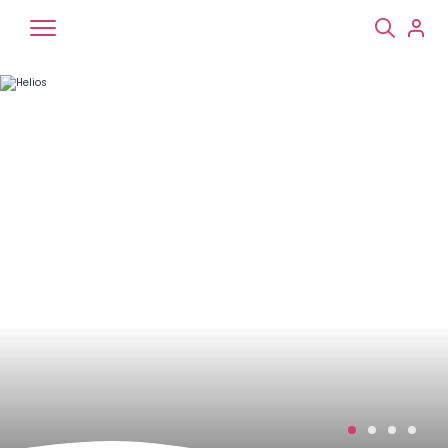
Chiens
Chats
NAC