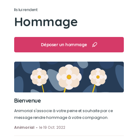
à 4 pattes
Ils lui rendent
Très affectueux et gentil
Hommage
Son jouet préféré
Avion en peluche
Déposer un hommage
Son loisir préféré
Les promenades
Bienvenue
Animorial s'associe à votre peine et souhaite par ce
message rendre hommage à votre compagnon.
Animorial
le 19 Oct. 2022