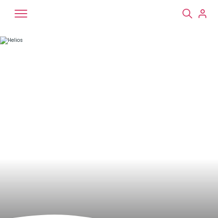
Chiens
Chats
NAC