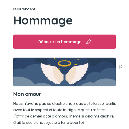
Timide
Ils lui rendent
Hommage
Son jouet préféré
Son os et son pioupiou
Déposer un hommage
Son loisir préféré
Jouer à la baboule
Mon amour
Nous n'avons pas eu d'autre choix que de te laisser partir,
avec tout le respect et toute la dignité que tu mérites.
T'offrir ce dernier acte d'amour, même si cela me déchire,
était la seule chose juste à faire pour toi.