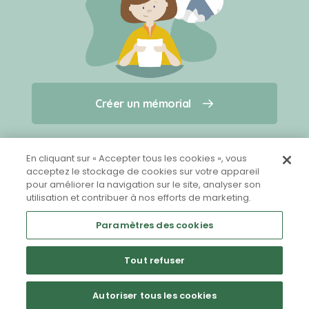
Créer un mémorial
Créer un mémorial
Qui sommes-nous ?
Nous contacter
pour un animal qui vous a quitté(e)
En cliquant sur « Accepter tous les cookies », vous
acceptez le stockage de cookies sur votre appareil
pour améliorer la navigation sur le site, analyser son
Partager sur Facebook
utilisation et contribuer à nos efforts de marketing.
Paramètres des cookies
Tout refuser
Mentions légales
CGU
Politique de confidentialité
Autoriser tous les cookies