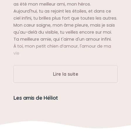
as été mon meilleur ami, mon héros.
Aujourd'hui, tu as rejoint les étoiles, et dans ce
ciel infini, tu brilles plus fort que toutes les autres.
Mon cœur saigne, mon âme pleure, mais je sais
qu'au-delà du visible, tu veilles encore sur moi.
Ta meilleure amie, qui t'aime d'un amour infini.
À toi, mon petit chien d’amour, l'amour de ma
vie
Sa balade préférée
Lire la suite
Les balades autour du lac
Sa bêtise préférée
Les amis de Héliot
Courir après les canard et chat
Son caractère