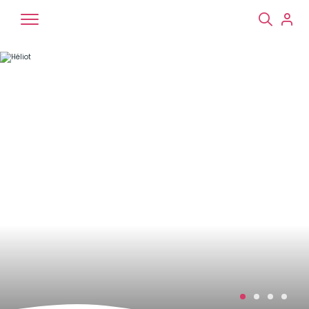
Chiens
Chats
NAC