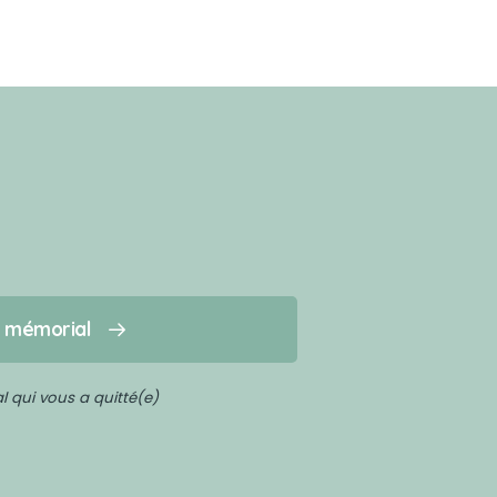
n mémorial
 qui vous a quitté(e)