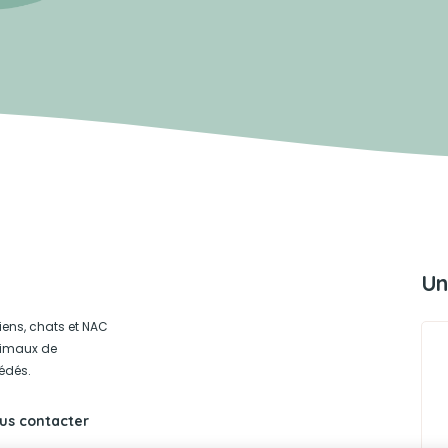
Un
iens, chats et NAC
animaux de
édés.
us contacter