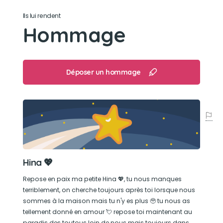
Son loisir préféré
Ils lui rendent
Hommage
Les balades en pleine nature, rendre visite à la
famille et à mes enfants qui l'ont tellement gâté
en câlin et amour 💖
Déposer un hommage
Hina 💖
Repose en paix ma petite Hina 💖, tu nous manques
terriblement, on cherche toujours après toi lorsque nous
sommes à la maison mais tu n'y es plus 🥹 tu nous as
tellement donné en amour 💘 repose toi maintenant au
paradis des toutous loin de nous mais toujours dans