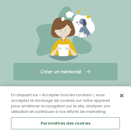
Créer un mémorial
Créer un mémorial
Qui sommes-nous ?
Nous contacter
pour un animal qui vous a quitté(e)
En cliquant sur « Accepter tous les cookies », vous
acceptez le stockage de cookies sur votre appareil
pour améliorer la navigation sur le site, analyser son
Partager sur Facebook
utilisation et contribuer à nos efforts de marketing.
Paramètres des cookies