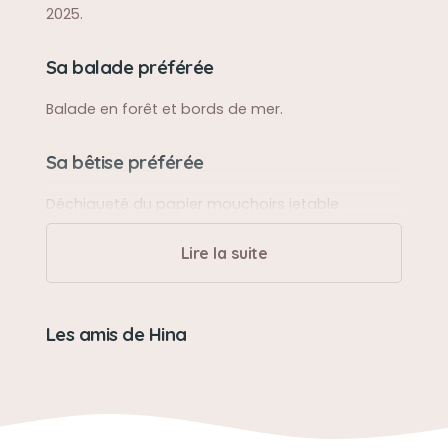
2025.
Sa balade préférée
Balade en forêt et bords de mer.
Sa bêtise préférée
Déchiqueté du papier mouchoirs jetable
Lire la suite
Son caractère
Douce, calme, câline.
Les amis de Hina
Son jouet préféré
Jouets avec ses nombreuses peluches, offert
par tous ceux qui l'adorait.