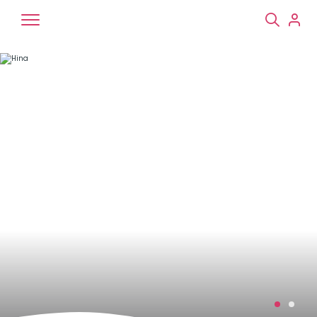
Chiens
Chats
NAC