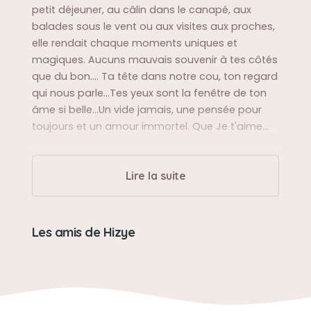
petit déjeuner, au câlin dans le canapé, aux
balades sous le vent ou aux visites aux proches,
elle rendait chaque moments uniques et
magiques. Aucuns mauvais souvenir à tes côtés
que du bon.... Ta tête dans notre cou, ton regard
qui nous parle...Tes yeux sont la fenêtre de ton
âme si belle...Un vide jamais, une pensée pour
toujours et un amour immortel. Que Je t'aime...
Sa balade préférée
Lire la suite
Les plages, les forêts, les champs, les aires de
jeux d'à côté.....
Les amis de Hizye
Sa bêtise préférée
Vouloir jouer à "attrape le chat".... Difficile de se
faire entendre à part ça...Aucunes bêtises