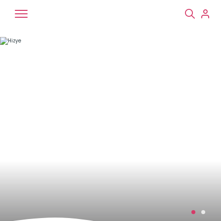
Chiens
Chats
NAC