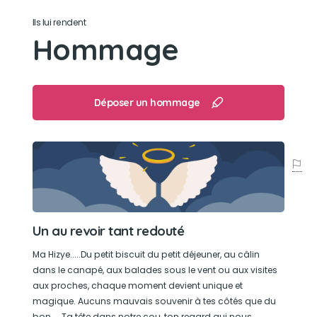
Son caractère
Ils lui rendent
Hommage
Douce, collineuse, joueuse, dormeuse,
attachante et même pas chiante. Un peu
gourmande
Déposer un hommage
Son jouet préféré
De la petite balle bleu, à la balle de tennis, à ta
petite pieuvre qu'on a tant recousu.....Ton
dinosaure...Des doudous par centaines
Son loisir préféré
Un au revoir tant redouté
Regarder à la fenêtre en tenant uniquement sur
Ma Hizye.....Du petit biscuit du petit déjeuner, au câlin
tes pattes arrières...Courir jouet avec famille
dans le canapé, aux balades sous le vent ou aux visites
amis mais surtout les câlins dans le
aux proches, chaque moment devient unique et
canapé..papouilles
magique. Aucuns mauvais souvenir à tes côtés que du
bon.... Ta tête dans notre cou, ton regard qui nous