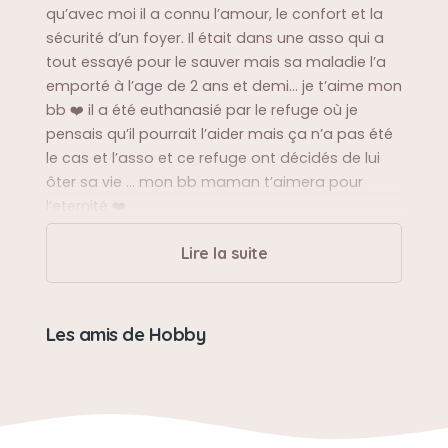
qu’avec moi il a connu l’amour, le confort et la
sécurité d’un foyer. Il était dans une asso qui a
tout essayé pour le sauver mais sa maladie l’a
emporté à l’age de 2 ans et demi… je t’aime mon
bb ❤️ il a été euthanasié par le refuge où je
pensais qu’il pourrait l’aider mais ça n’a pas été
le cas et l’asso et ce refuge ont décidés de lui
ôter sa vie … mon bb maman t’aimera pour
l’eternité ❤️
Lire la suite
Sa balade préférée
Il n’en n’avait pas il détestait la laisse il
l’attaquait…
Les amis de Hobby
Sa bêtise préférée
Bouffer tout et n’importe quoi