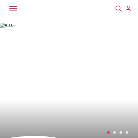
Chiens
Chats
NAC