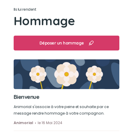
Son caractère
Ils lui rendent
Hommage
Calin joueur et intelligent.
Son jouet préféré
Déposer un hommage
Son poussin
Son loisir préféré
Jouer au ballon
Bienvenue
Animorial s'associe à votre peine et souhaite par ce
message rendre hommage à votre compagnon.
Animorial
le 16 Mai 2024