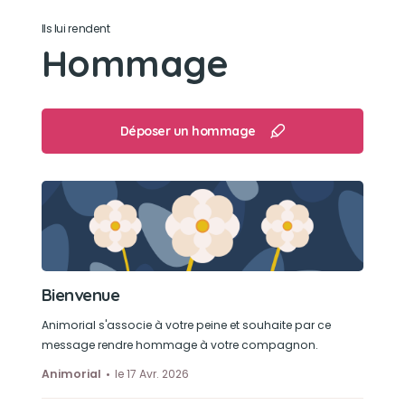
Ils lui rendent
Son loisir préféré
Hommage
Ses doudous et mordiller dans sa laisse
Déposer un hommage
Bienvenue
Animorial s'associe à votre peine et souhaite par ce
message rendre hommage à votre compagnon.
Animorial
le 17 Avr. 2026