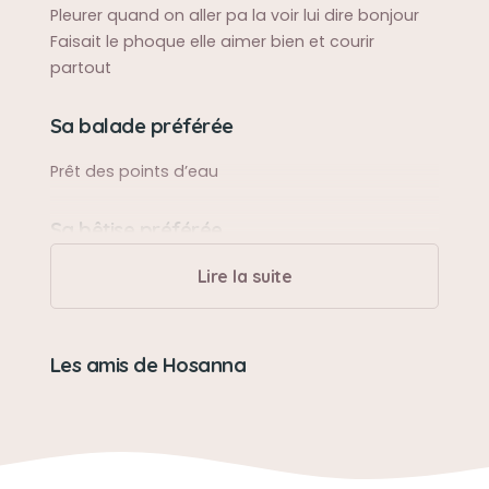
Pleurer quand on aller pa la voir lui dire bonjour
Faisait le phoque elle aimer bien et courir
partout
Sa balade préférée
Prêt des points d’eau
Sa bêtise préférée
Elle n’a jamais trop fait de bêtise
Lire la suite
Son caractère
Les amis de Hosanna
Une pure douceur
Son jouet préféré
Ses doudous