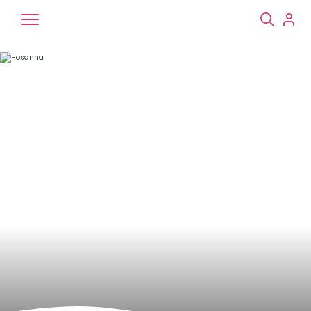
Chiens
Chats
NAC