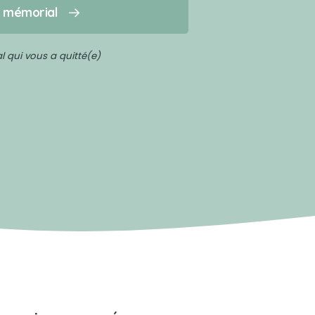
n mémorial
 qui vous a quitté(e)