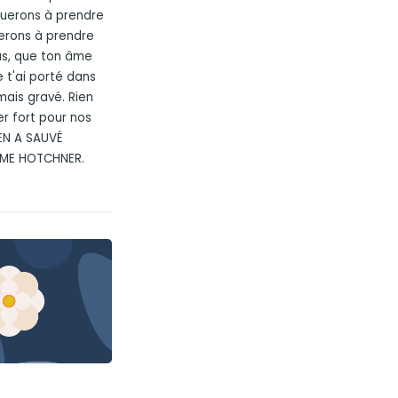
inuerons à prendre
uerons à prendre
lus, que ton âme
e t'ai porté dans
mais gravé. Rien
er fort pour nos
 EN A SAUVÉ
ÂME HOTCHNER.