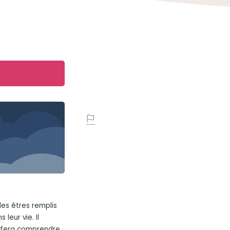
des êtres remplis
leur vie. Il
s fera comprendre