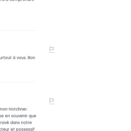
urtout à vous. Bon
é mon Hotchner.
sse en souvenir que
gravé dans notre
cteur et possessif