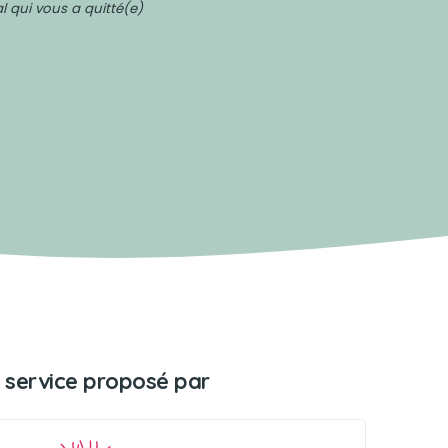
 qui vous a quitté(e)
 service proposé par