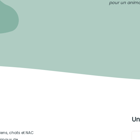
pour un animal
Un
iens, chats et NAC
animaux de