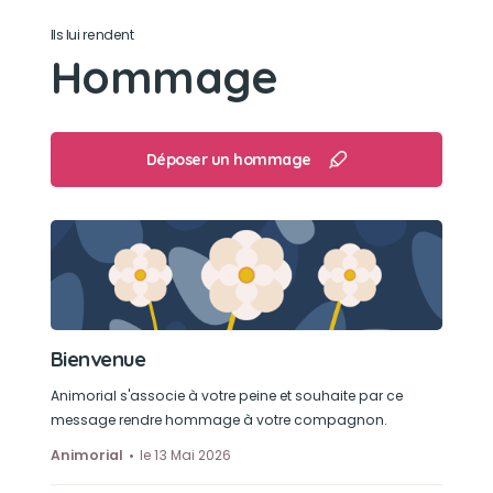
Ils lui rendent
Son loisir préféré
Hommage
Aller en balade avec papa
Déposer un hommage
Bienvenue
Animorial s'associe à votre peine et souhaite par ce
message rendre hommage à votre compagnon.
Animorial
le 13 Mai 2026