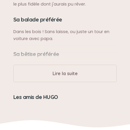
le plus fidèle dont j'aurais pu rêver.
Sa balade préférée
Dans les bois ! Sans laisse, ou juste un tour en
voiture avec papa.
Sa bêtise préférée
Il ne faisait jamais de bêtises.
Lire la suite
Son caractère
Grincheux ! Fidèle ! Amoureux de son papa !
Les amis de HUGO
Drôle ! Indépendant !
Son jouet préféré
Tout ses doudou