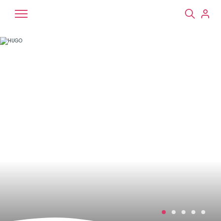
Chiens
Chats
NAC