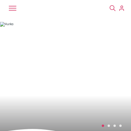
Chiens
Chats
NAC