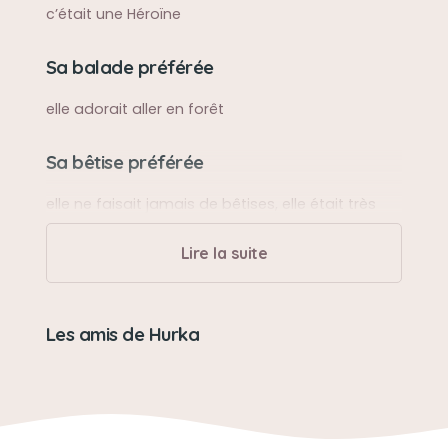
c’était une Héroïne
Sa balade préférée
elle adorait aller en forêt
Sa bêtise préférée
elle ne faisait jamais de bêtises, elle était très
bien éduqué
Lire la suite
Son caractère
elle avait un caractère très fort, mais elle était
Les amis de Hurka
très douce
Son jouet préféré
elle n’avait pas de jouet préférée