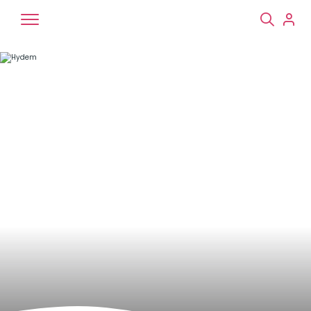
Chiens
Chats
NAC