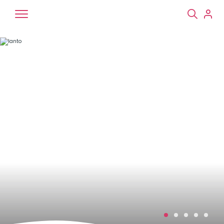
Chiens
Chats
NAC