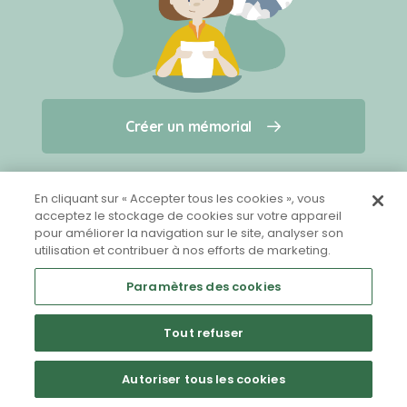
Créer un mémorial
Créer un mémorial
Qui sommes-nous ?
Nous contacter
pour un animal qui vous a quitté(e)
En cliquant sur « Accepter tous les cookies », vous
acceptez le stockage de cookies sur votre appareil
pour améliorer la navigation sur le site, analyser son
Partager sur Facebook
utilisation et contribuer à nos efforts de marketing.
Paramètres des cookies
Tout refuser
Mentions légales
CGU
Politique de confidentialité
Autoriser tous les cookies