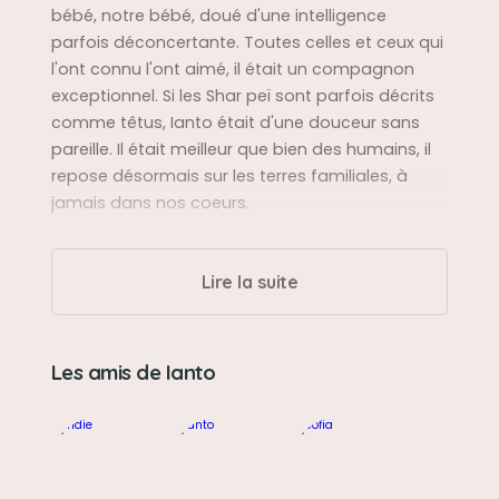
bébé, notre bébé, doué d'une intelligence
parfois déconcertante. Toutes celles et ceux qui
l'ont connu l'ont aimé, il était un compagnon
exceptionnel. Si les Shar peï sont parfois décrits
comme têtus, Ianto était d'une douceur sans
pareille. Il était meilleur que bien des humains, il
repose désormais sur les terres familiales, à
jamais dans nos coeurs.
Sa balade préférée
Lire la suite
Partout, du moment que ses maitres étaient
présents.
Les amis de Ianto
Sa bêtise préférée
Voler des chaussettes pour que nous lui
courions après.