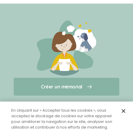
Créer un mémorial
Créer un mémorial
Qui sommes-nous ?
Nous contacter
pour un animal qui vous a quitté(e)
En cliquant sur « Accepter tous les cookies », vous
acceptez le stockage de cookies sur votre appareil
pour améliorer la navigation sur le site, analyser son
Partager sur Facebook
utilisation et contribuer à nos efforts de marketing.