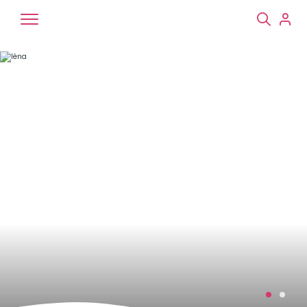
Chiens
Chats
NAC