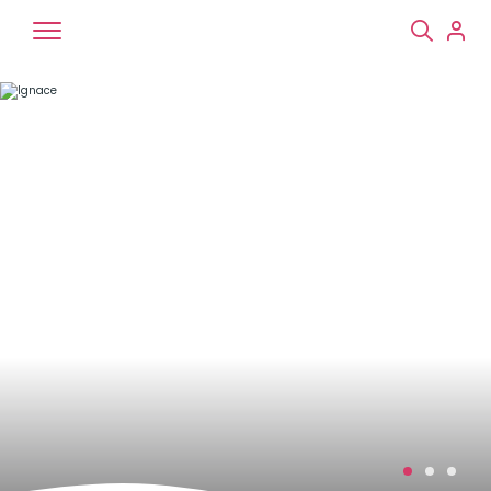
Chiens
Chats
NAC