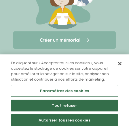
Créer un mémorial
Créer un mémorial
Qui sommes-nous ?
Nous contacter
pour un animal qui vous a quitté(e)
En cliquant sur « Accepter tous les cookies », vous
acceptez le stockage de cookies sur votre appareil
pour améliorer la navigation sur le site, analyser son
Partager sur Facebook
utilisation et contribuer à nos efforts de marketing.
Paramètres des cookies
Tout refuser
Mentions légales
CGU
Politique de confidentialité
Autoriser tous les cookies