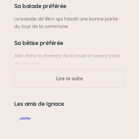
Sa balade préférée
La balade de 8km qui faisait une bonne partie
du tour de la commune
Sa bêtise préférée
Aller dans le champs de la mule et revenir plein
de chardon
Lire la suite
Son caractère
Très sociable, il aimé tout le monde
Les amis de Ignace
Son jouet préféré
Il n'en avait pas
Son loisir préféré