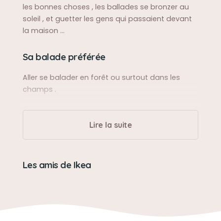
les bonnes choses , les ballades se bronzer au
soleil , et guetter les gens qui passaient devant
la maison ...
Sa balade préférée
Aller se balader en forêt ou surtout dans les
champs .
Son caractère
Lire la suite
Fort caractère, c'est elle qui décider...
Son jouet préféré
Les amis de Ikea
Les gros os bien solides
Son loisir préféré