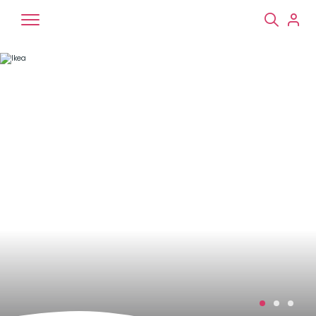
Chiens
Chats
NAC