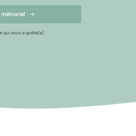
n mémorial
 qui vous a quitté(e)