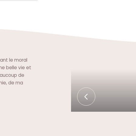
dant le moral
e belle vie et
beaucoup de
mie, de ma