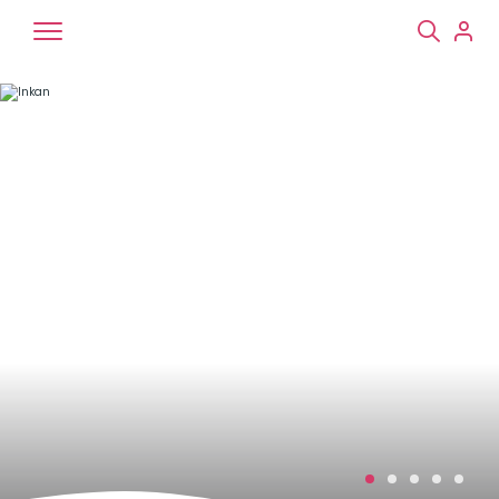
Chiens
Chats
NAC