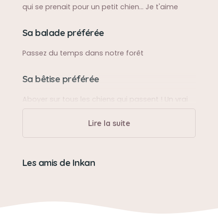
qui se prenait pour un petit chien... Je t'aime
Sa balade préférée
Passez du temps dans notre forêt
Sa bêtise préférée
Aboyer sur tous les chiens qui passent ! Un vrai
passe temps 🤣😇
Lire la suite
Son loisir préféré
On a testé tellement de choses ensemble mais
Les amis de Inkan
la hoopers est ce que tu préfèrais faire