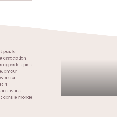
t puis le
e association.
s appris les joies
re, amour
devenu un
et 4
 nous avons
ut dans le monde