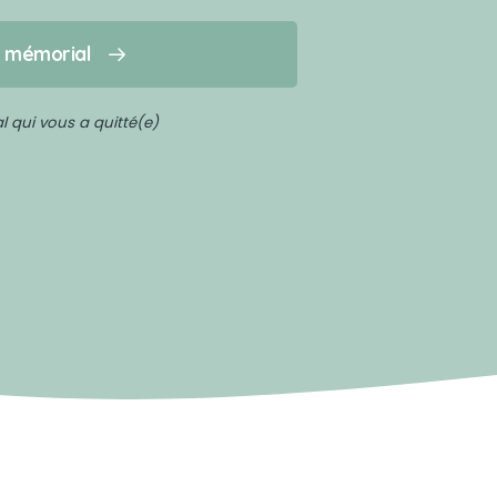
n mémorial
 qui vous a quitté(e)