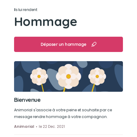
Son jouet préféré
Ils lui rendent
Hommage
ses balles (avec grelot, en peluche)
Son loisir préféré
Déposer un hommage
se promener, jouer à la balle
Bienvenue
Animorial s'associe à votre peine et souhaite par ce
message rendre hommage à votre compagnon.
Animorial
le 22 Dec. 2021