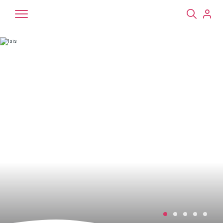
Chiens
Chats
NAC