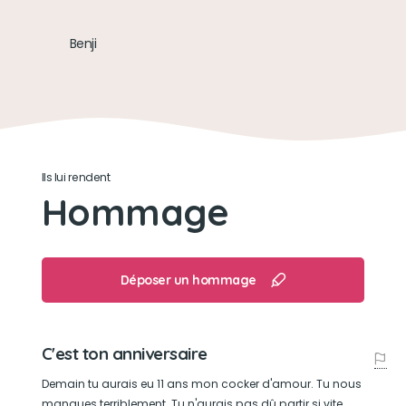
Son caractère
Doux, câlin, joueur, gourmand
Benji
Son jouet préféré
Tous ses ballons
Son loisir préféré
Ils lui rendent
Hommage
Jouer avec son ballon de basket dégonflé
Déposer un hommage
C'est ton anniversaire
Demain tu aurais eu 11 ans mon cocker d'amour. Tu nous
manques terriblement. Tu n'aurais pas dû partir si vite,