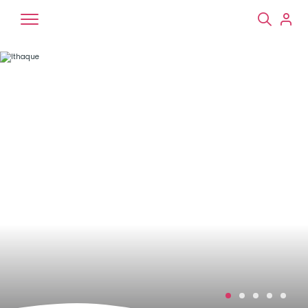
Chiens
Chats
NAC