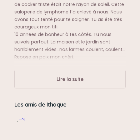
de cocker triste était notre rayon de soleil. Cette
saloperie de lymphome t'a enlevé à nous. Nous
avons tout tenté pour te soigner. Tu as été très
courageux mon titi.
10 années de bonheur à tes côtés. Tu nous
suivais partout. La maison et le jardin sont
horriblement vides...nos larmes coulent, coulent...
Repose en paix mon chéri.
Sa balade préférée
Lire la suite
Au bord du canal ou le chemin agricole derrière
la maison
Les amis de Ithaque
Sa bêtise préférée
Piquer le chiffon à épousseter