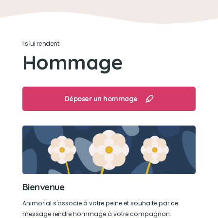
Son jouet préféré
Sa balle de foot verte et noire toute défoncée
Ils lui rendent
Hommage
Son loisir préféré
Mon loumi aimait tout : faire des tricks, de l
agility, des balades
Déposer un hommage
Bienvenue
Animorial s'associe à votre peine et souhaite par ce
message rendre hommage à votre compagnon.