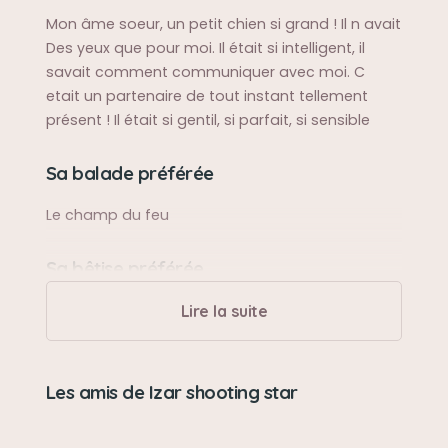
Mon âme soeur, un petit chien si grand ! Il n avait
Des yeux que pour moi. Il était si intelligent, il
savait comment communiquer avec moi. C
etait un partenaire de tout instant tellement
présent ! Il était si gentil, si parfait, si sensible
Sa balade préférée
Le champ du feu
Sa bêtise préférée
Voler de la nourriture
Lire la suite
Son caractère
Les amis de Izar shooting star
C’était mon roi lion un sacré personnage. Le plus
intelligent, rigolo, aimant, protecteur