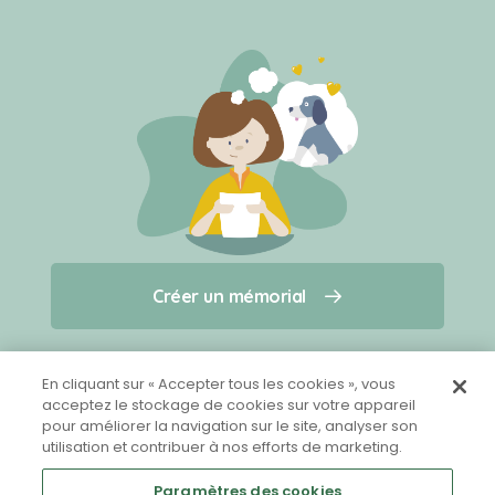
Créer un mémorial
Créer un mémorial
Qui sommes-nous ?
Nous contacter
pour un animal qui vous a quitté(e)
En cliquant sur « Accepter tous les cookies », vous
acceptez le stockage de cookies sur votre appareil
pour améliorer la navigation sur le site, analyser son
Partager sur Facebook
utilisation et contribuer à nos efforts de marketing.
Paramètres des cookies