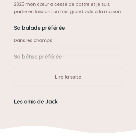
2025 mon cœur a cessé de battre et je suis
partie en laissant un très grand vide à la maison
Sa balade préférée
Dans les champs
Sa bêtise préférée
Se rouler dans les fumiers
Lire la suite
Son caractère
Je suis très gentil j’aime juste pas les chats
Les amis de Jack
Son jouet préféré
Os