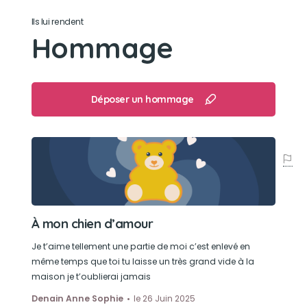
Son loisir préféré
Ils lui rendent
Hommage
Faire de la trottinette et tracter ma sœur
Déposer un hommage
À mon chien d’amour
Je t’aime tellement une partie de moi c’est enlevé en
même temps que toi tu laisse un très grand vide à la
maison je t’oublierai jamais
Denain Anne Sophie
le 26 Juin 2025