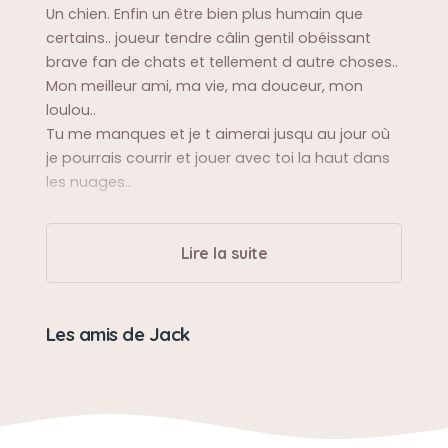
Un chien. Enfin un être bien plus humain que
certains.. joueur tendre câlin gentil obéissant
brave fan de chats et tellement d autre choses..
Mon meilleur ami, ma vie, ma douceur, mon
loulou..
Tu me manques et je t aimerai jusqu au jour où
je pourrais courrir et jouer avec toi la haut dans
les nuages..
Sa balade préférée
Lire la suite
Le tour des canards 😊
La cueillette des champignons, le water jump et
les stades remplit de joueurs 😅
Les amis de Jack