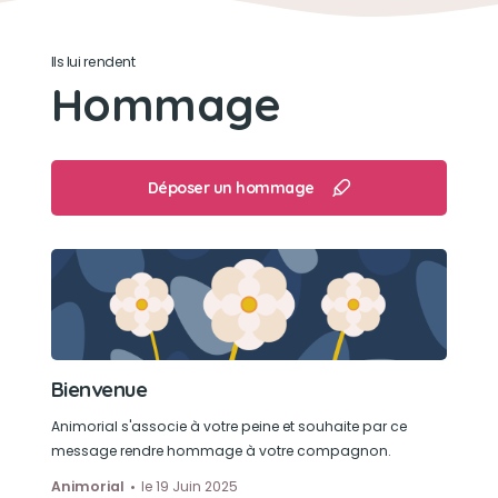
Angoissé
Ils lui rendent
Son jouet préféré
Hommage
Je crois que c est clair:-)
Son loisir préféré
Déposer un hommage
La balle la balle la balle... jusqu'au dernier jour
Bienvenue
Animorial s'associe à votre peine et souhaite par ce
message rendre hommage à votre compagnon.
Animorial
le 19 Juin 2025