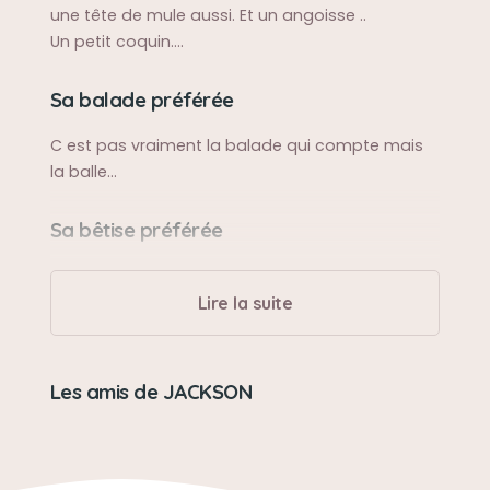
une tête de mule aussi. Et un angoisse ..
Un petit coquin....
Sa balade préférée
C est pas vraiment la balade qui compte mais
la balle...
Sa bêtise préférée
Je cherche mais il a gardé sesnpremmiers
jouets de chiots... bébé il volait des affaires pour
Lire la suite
dormir avec sans les abîmées..
Son caractère
Les amis de JACKSON
Discret et présent
Doux
Tendre