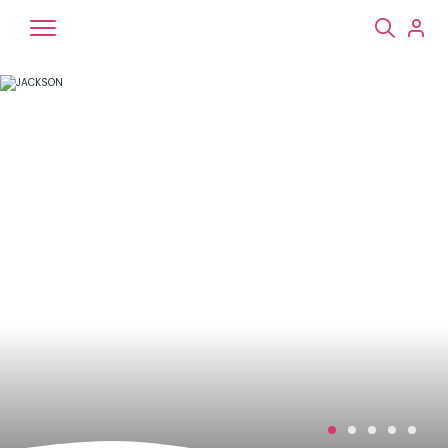
Chiens
Chats
NAC