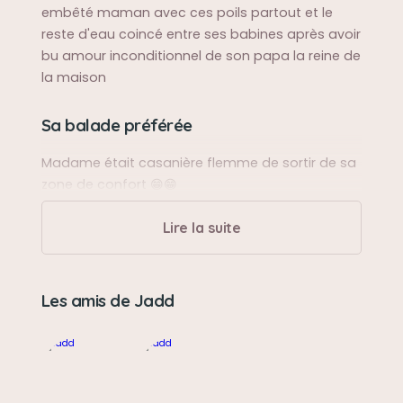
embêté maman avec ces poils partout et le
reste d'eau coincé entre ses babines après avoir
bu amour inconditionnel de son papa la reine de
la maison
Sa balade préférée
Madame était casanière flemme de sortir de sa
zone de confort 😁😁
Lire la suite
Sa bêtise préférée
Sage comme une image
Les amis de Jadd
Son caractère
Calme douce câline attentionné et protectrice