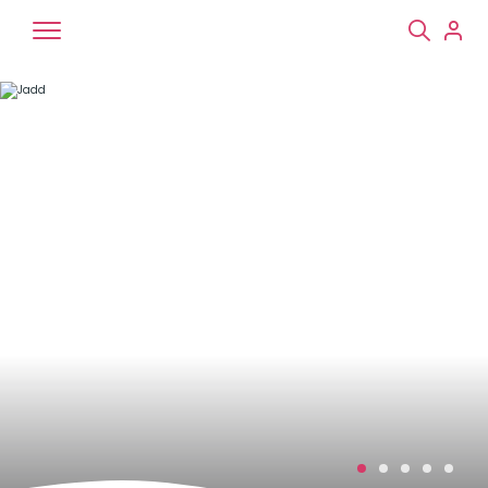
Chiens
Chats
NAC