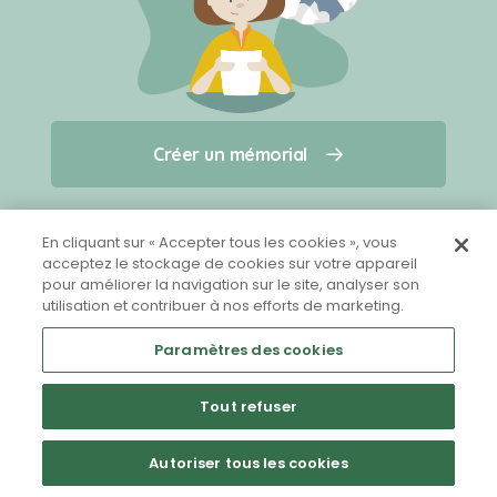
Créer un mémorial
Créer un mémorial
Qui sommes-nous ?
Nous contacter
pour un animal qui vous a quitté(e)
En cliquant sur « Accepter tous les cookies », vous
acceptez le stockage de cookies sur votre appareil
pour améliorer la navigation sur le site, analyser son
Partager sur Facebook
utilisation et contribuer à nos efforts de marketing.
Paramètres des cookies
Tout refuser
Mentions légales
CGU
Politique de confidentialité
Autoriser tous les cookies