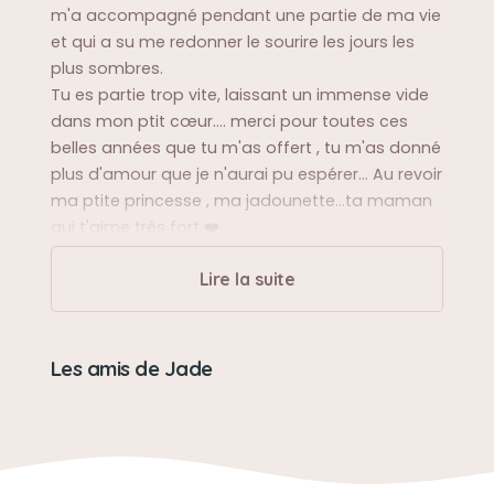
m'a accompagné pendant une partie de ma vie
et qui a su me redonner le sourire les jours les
plus sombres.
Tu es partie trop vite, laissant un immense vide
dans mon ptit cœur.... merci pour toutes ces
belles années que tu m'as offert , tu m'as donné
plus d'amour que je n'aurai pu espérer... Au revoir
ma ptite princesse , ma jadounette...ta maman
qui t'aime très fort ❤️
Lire la suite
Sa balade préférée
Toutes avec la famille
Les amis de Jade
Sa bêtise préférée
Manger mon coussin