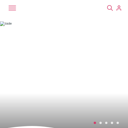
Chiens
Chats
NAC