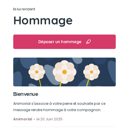
Son caractère
Ils lui rendent
Pas de caractère... trop gentille adorable et
Hommage
sociable
Son jouet préféré
Déposer un hommage
Ballon de foot
Son loisir préféré
Les ballades et les ballons de foot
Bienvenue
Animorial s'associe à votre peine et souhaite par ce
message rendre hommage à votre compagnon.
Animorial
le 20 Juin 2025