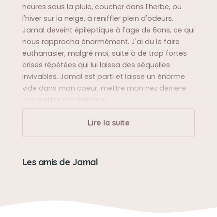
heures sous la pluie, coucher dans l'herbe, ou
l'hiver sur la neige, à reniffler plein d'odeurs.
Jamal deveint épileptique à l'age de 6ans, ce qui
nous rapprocha énormément. J'ai du le faire
euthanasier, malgré moi, suite à de trop fortes
crises répétées qui lui laissa des séquelles
invivables. Jamal est parti et laisse un énorme
vide dans mon coeur, mettre mon nez derriere
ses oreilles me manque.
Lire la suite
Sa balade préférée
Sur l'érablière, aller marcher jusqu'au ruisseau
pour qu'Il puisse s'y baigner. En fait, n'importe
Les amis de Jamal
quelle marche en autant qu'il puisse se baigner!!
Sa bêtise préférée
Se coucher dans un trou de bouette et rentrer à