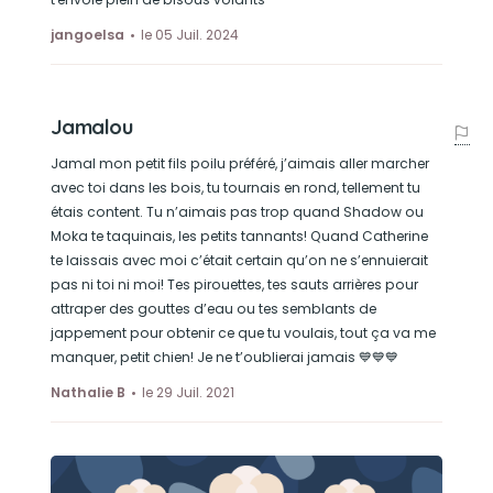
Se baigner, il nagait tellement bien, un vrai
poisson. Il aurait pu passer des heures dans
jangoelsa
le 05 Juil. 2024
l'eau sans se tanner, même dans les eaux les
plus froides.
Jamalou
Jamal mon petit fils poilu préféré, j’aimais aller marcher
avec toi dans les bois, tu tournais en rond, tellement tu
étais content. Tu n’aimais pas trop quand Shadow ou
Moka te taquinais, les petits tannants! Quand Catherine
te laissais avec moi c’était certain qu’on ne s’ennuierait
pas ni toi ni moi! Tes pirouettes, tes sauts arrières pour
attraper des gouttes d’eau ou tes semblants de
jappement pour obtenir ce que tu voulais, tout ça va me
manquer, petit chien! Je ne t’oublierai jamais 💙💙💙
Nathalie B
le 29 Juil. 2021