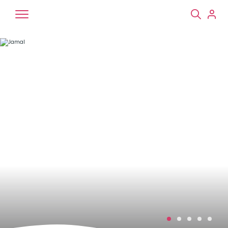
Chiens
Chats
NAC