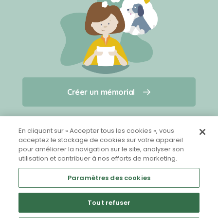
Créer un mémorial
Créer un mémorial
Qui sommes-nous ?
Nous contacter
pour un animal qui vous a quitté(e)
En cliquant sur « Accepter tous les cookies », vous
acceptez le stockage de cookies sur votre appareil
pour améliorer la navigation sur le site, analyser son
Partager sur Facebook
utilisation et contribuer à nos efforts de marketing.
Paramètres des cookies
Tout refuser
Mentions légales
CGU
Politique de confidentialité