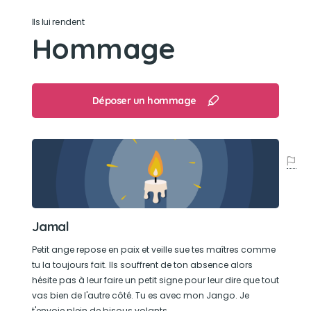
la maison tout sale, ou dans la voiture! Pourtant,
Ils lui rendent
il sentait toujours bon!
Hommage
Son caractère
Jamal était plutot anxieux, il n'était jamais bien
Déposer un hommage
loin. Très indépendant face aux étrangers, mais
toujours prêt pour jouer avec des cailloux.
Son jouet préféré
Son Frisbee, qu'il adorait même s'il se faisait vieu
et moin d'énergie, il avait toujours un peu
Jamal
d'énergie pour courir et célébrer son jouet
préféré.
Petit ange repose en paix et veille sue tes maîtres comme
tu la toujours fait. Ils souffrent de ton absence alors
hésite pas à leur faire un petit signe pour leur dire que tout
Son loisir préféré
vas bien de l'autre côté. Tu es avec mon Jango. Je
t'envoie plein de bisous volants