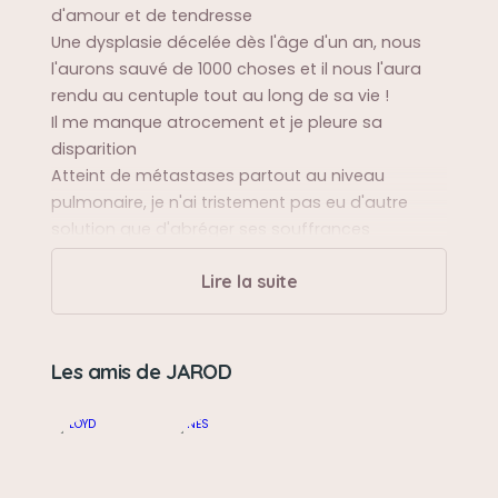
d'amour et de tendresse
Une dysplasie décelée dès l'âge d'un an, nous
l'aurons sauvé de 1000 choses et il nous l'aura
rendu au centuple tout au long de sa vie !
Il me manque atrocement et je pleure sa
disparition
Atteint de métastases partout au niveau
pulmonaire, je n'ai tristement pas eu d'autre
solution que d'abréger ses souffrances
Tu es dans mon cœur à jamais mon JAROD
Lire la suite
Repose en Paix
Sa balade préférée
Les amis de JAROD
Son jardin et toujours rester à côté de ses
maîtres
Sa bêtise préférée