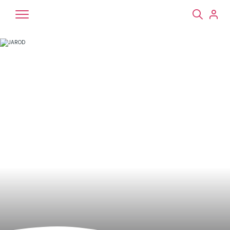
Chiens
Chats
NAC