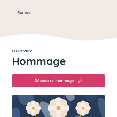
Les câlins et MANGER !
Flamby
Ils lui rendent
Hommage
Déposer un hommage