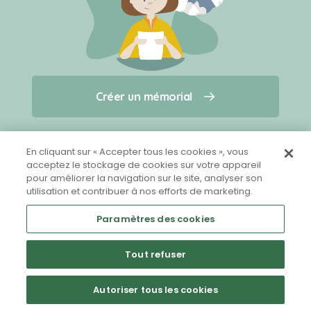
Créer un mémorial
Créer un mémorial
Qui sommes-nous ?
Nous contacter
pour un animal qui vous a quitté(e)
En cliquant sur « Accepter tous les cookies », vous
acceptez le stockage de cookies sur votre appareil
pour améliorer la navigation sur le site, analyser son
Partager sur Facebook
utilisation et contribuer à nos efforts de marketing.
Paramètres des cookies
Tout refuser
Mentions légales
CGU
Politique de confidentialité
Autoriser tous les cookies